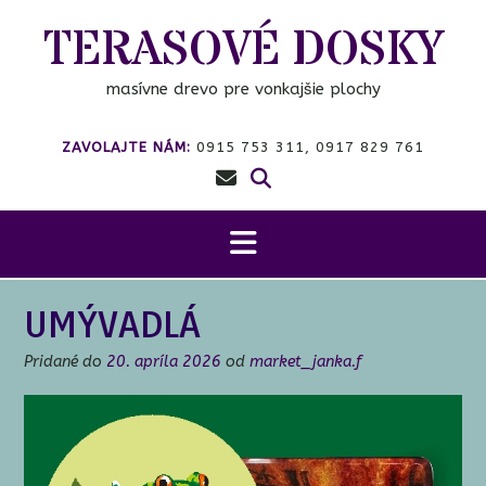
Prejsť
TERASOVÉ DOSKY
na
obsah
masívne drevo pre vonkajšie plochy
ZAVOLAJTE NÁM:
0915 753 311, 0917 829 761
UMÝVADLÁ
Pridané do
20. apríla 2026
od
market_janka.f