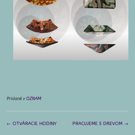
Pridané v
OZNAM
Navigácia
←
OTVÁRACIE HODINY
PRACUJEME S DREVOM
→
v