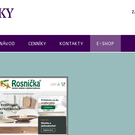
KY
Z
 NÁVOD
CENNÍKY
KONTAKTY
E-SHOP