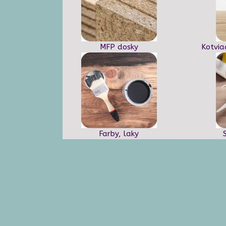
MFP dosky
Kotvia
Farby, laky