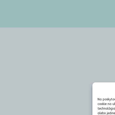
Na poskytov
cookie na u
technológia
alebo jedin