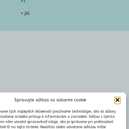
31
« júl
Spravujte súhlas so súbormi cookie
anie tých najlepších skúseností používame technológie, ako sú súbory
kladanie a/alebo prístup k informáciám o zariadení. Súhlas s týmito
mi nám umožní spracovávať údaje, ako je správanie pri prehliadaní
ečné ID na tejto stránke. Nesúhlas alebo odvolanie súhlasu môže