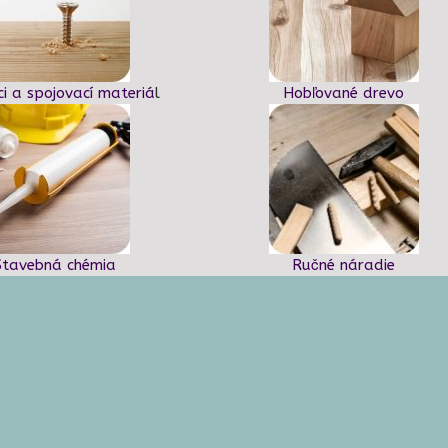
ci a spojovací materiá
l
Hobľované drevo
Stavebná chémia
Ručné náradie