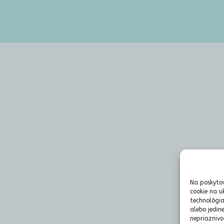
Na poskytov
cookie na u
technológia
alebo jedin
nepriaznivo 