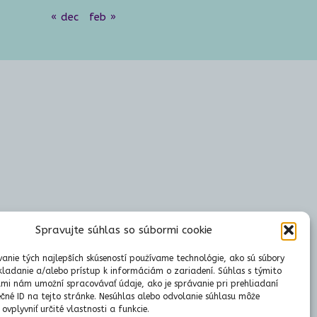
« dec
feb »
Spravujte súhlas so súbormi cookie
anie tých najlepších skúseností používame technológie, ako sú súbory
kladanie a/alebo prístup k informáciám o zariadení. Súhlas s týmito
mi nám umožní spracovávať údaje, ako je správanie pri prehliadaní
ečné ID na tejto stránke. Nesúhlas alebo odvolanie súhlasu môže
ovplyvniť určité vlastnosti a funkcie.