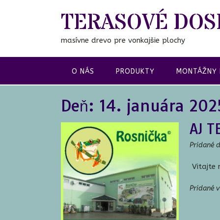
Prejsť
TERASOVÉ DOS
na
obsah
masívne drevo pre vonkajšie plochy
O NÁS
PRODUKTY
MONTÁŽNY
Deň:
14. januára 202
AJ T
Pridané 
Vitajte 
Pridané 