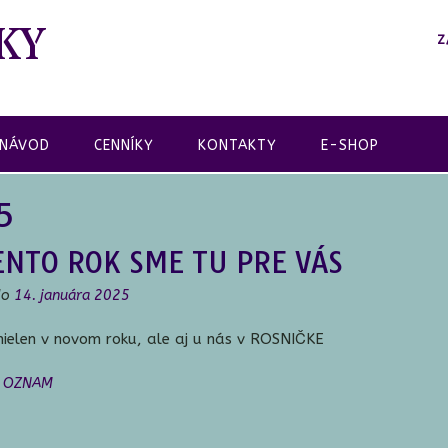
KY
Z
 NÁVOD
CENNÍKY
KONTAKTY
E-SHOP
5
ENTO ROK SME TU PRE VÁS
do
14. januára 2025
nielen v novom roku, ale aj u nás v ROSNIČKE
v
OZNAM