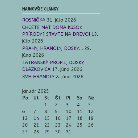
NAJNOVŠIE ČLÁNKY
ROSNIČKA
31. júla 2026
CHCETE MAŤ DOMA KÚSOK
PRÍRODY? STAVTE NA DREVO!
13.
júla 2026
PRAHY, HRANOLY, DOSKY…
29.
júna 2026
TATRANSKÝ PROFIL, DOSKY,
DLÁŽKOVICA
17. júna 2026
KVH HRANOLY
8. júna 2026
január 2025
Po
Ut
St
Št
Pi
So
Ne
1
2
3
4
5
6
7
8
9
10
11
12
13
14
15
16
17
18
19
20
21
22
23
24
25
26
27
28
29
30
31