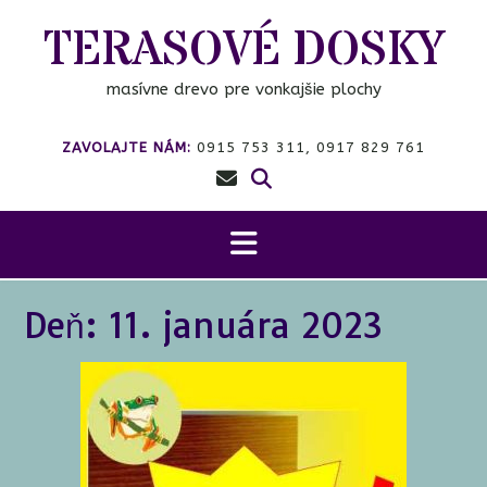
Prejsť
TERASOVÉ DOSKY
na
obsah
masívne drevo pre vonkajšie plochy
ZAVOLAJTE NÁM:
0915 753 311, 0917 829 761
Deň:
11. januára 2023