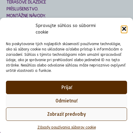
TERASOVÉ DLAŽDICE
PRÍSLUŠENSTVO.
MONTÁŽNE NÁVODY.
GALÉRIA
Spravujte súhlas so súbormi
CENNÍKY
cookie
Doprava
KONTAKTY
Na poskytovanie tých najlepších skúseností používame technológie,
OCHRANA OSOBNÝCH ÚDAJOV
ako sú súbory cookie na ukladanie a/alebo prístup k informáciám o
zariadení. Súhlas s týmito technológiami nám umožní spracovávať
E-SHOP
údaje, ako je správanie pri prehliadaní alebo jedinečné ID na tejto
stránke. Nesúhlas alebo odvolanie súhlasu môže nepriaznivo ovplyvniť
určité vlastnosti a funkcie.
Prijať
Odmietnuť
Téma od
Out the Box
Zobraziť predvoľby
o nás
produkty
montážny návod
CENNÍKY
KONTAKTY
E-SHOP
Zásady používania súborov cookie